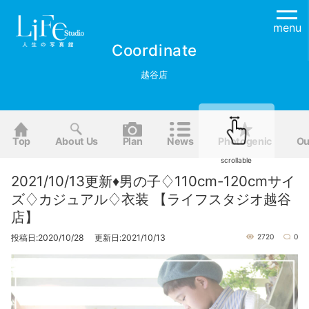
menu
Coordinate
越谷店
Top
About Us
Plan
News
Photogenic
Ou
scrollable
2021/10/13更新♦男の子♢110cm-120cmサイ
ズ♢カジュアル♢衣装 【ライフスタジオ越谷
店】
投稿日:2020/10/28 更新日:2021/10/13
2720
0