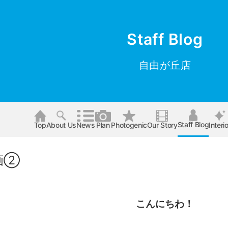
Staff Blog
自由が丘店
Staff Blog
Top
About Us
News
Plan
Photogenic
Our Story
Interio
画②
こんにちわ！