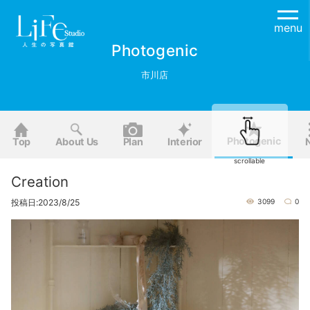
menu
Photogenic
市川店
Photogenic
Top
About Us
Plan
Interior
scrollable
Creation
投稿日:2023/8/25
3099
0