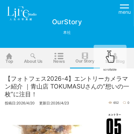
menu
OurStory
本社
Our Story
Top
About Us
News
Staff Blog
scrollable
【フォトフェス2026-4】エントリーカメラマ
ン紹介 ｜青山店 TOKUMASUさんの“想いの一
枚”に注目！
投稿日:2026/4/20 更新日:2026/4/23
652
0