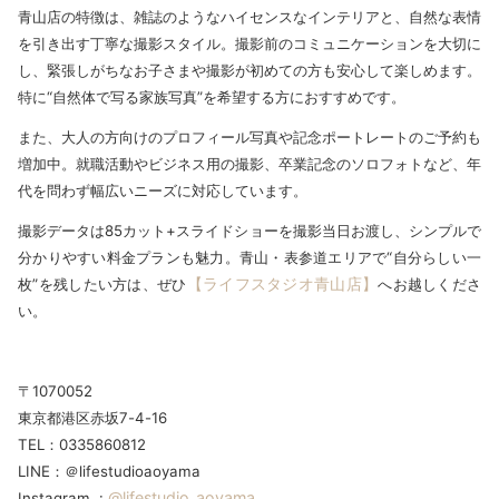
青山店の特徴は、雑誌のようなハイセンスなインテリアと、自然な表情
を引き出す丁寧な撮影スタイル。撮影前のコミュニケーションを大切に
し、緊張しがちなお子さまや撮影が初めての方も安心して楽しめます。
特に“自然体で写る家族写真”を希望する方におすすめです。
また、大人の方向けのプロフィール写真や記念ポートレートのご予約も
増加中。就職活動やビジネス用の撮影、卒業記念のソロフォトなど、年
代を問わず幅広いニーズに対応しています。
撮影データは85カット+スライドショーを撮影当日お渡し、シンプルで
分かりやすい料金プランも魅力。青山・表参道エリアで“自分らしい一
【ライフスタジオ青山店】
枚”を残したい方は、ぜひ
へお越しくださ
い。
〒1070052
東京都港区赤坂7-4-16
TEL：0335860812
LINE：＠lifestudioaoyama
@lifestudio_aoyama
Instagram :