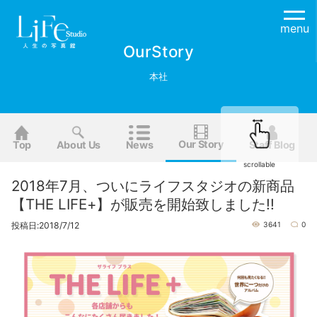
menu
OurStory
本社
Our Story
Top
About Us
News
Staff Blog
scrollable
2018年7月、ついにライフスタジオの新商品
【THE LIFE+】が販売を開始致しました!!
投稿日:2018/7/12
3641
0