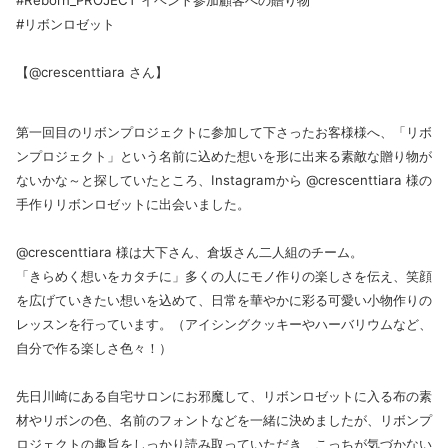
#Reborn_PROJECT イベント参加顧客への贈り物
#リボンロゼット
【@crescenttiara さん】
第一回目のリボンプロジェクトに参加して下さったお客様様へ、「リボ
ンプロジェクト」という名前に込めた想いを形に出来る素敵な贈り物が
ないかな～と探していたところ、Instagramから @crescenttiara 様の
手作りリボンロゼットに出会いました。
@crescenttiara 様は大下さん、倉坂さん二人組のチーム。
「きらめく想いをカタチに」多くの人にモノ作りの楽しさを伝え、笑顔
を広げていきたい想いを込めて、日常を華やかに彩る可愛い小物作りの
レッスンを行っています。（アイシングクッキーやハーバリウムなど、
自分で作る楽しさ色々！）
先日川崎にある自宅サロンにお邪魔して、リボンロゼットに入る布の素
材やリボンの色、名前のフォントなどを一緒に決めましたが、リボンプ
ロジェクトの趣旨をしっかり読み取っていただき、こっちが気づかない