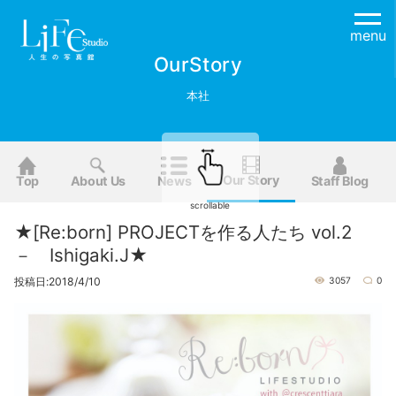
menu
OurStory
本社
Our Story
Top
About Us
News
Staff Blog
scrollable
★[Re:born] PROJECTを作る人たち vol.2
－ Ishigaki.J★
投稿日:2018/4/10
3057
0