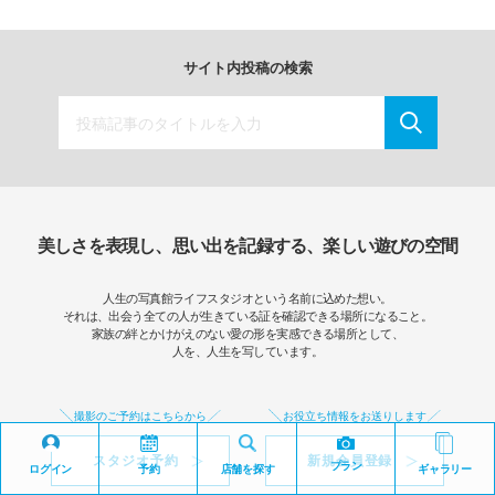
サイト内投稿の検索
美しさを表現し、思い出を記録する、楽しい遊びの空間
人生の写真館ライフスタジオという名前に込めた想い。
それは、出会う全ての人が生きている証を確認できる場所になること。
家族の絆とかけがえのない愛の形を実感できる場所として、
人を、人生を写しています。
撮影のご予約はこちらから
お役立ち情報をお送りします
スタジオ予約
新規会員登録
プラン
ログイン
予約
店舗を探す
ギャラリー