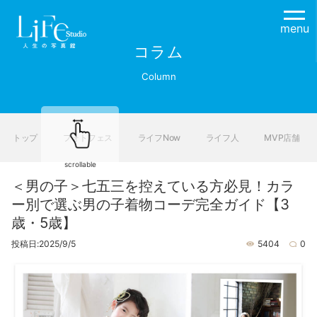
menu
コラム
Column
トップ
フォトフェス
ライフNow
ライフ人
MVP店舗
scrollable
＜男の子＞七五三を控えている方必見！カラ
ー別で選ぶ男の子着物コーデ完全ガイド【3
歳・5歳】
投稿日:2025/9/5
5404
0