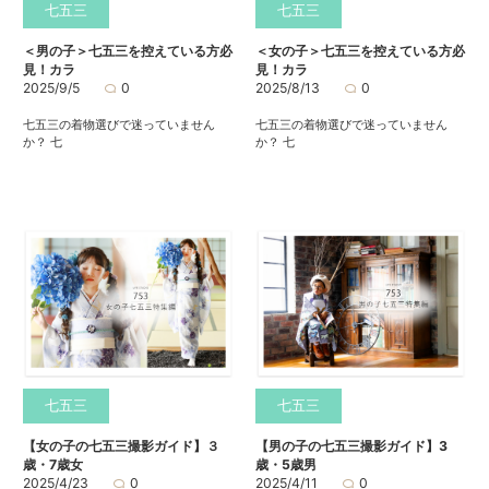
七五三
七五三
＜男の子＞七五三を控えている方必
＜女の子＞七五三を控えている方必
見！カラ
見！カラ
2025/9/5
0
2025/8/13
0
七五三の着物選びで迷っていません
七五三の着物選びで迷っていません
か？ 七
か？ 七
七五三
七五三
【女の子の七五三撮影ガイド】３
【男の子の七五三撮影ガイド】3
歳・7歳女
歳・5歳男
2025/4/23
0
2025/4/11
0