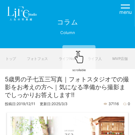
menu
コラム
Column
トップ
フォトフェス
ライフNow
ライフ人
MVP店舗
scrollable
5歳男の子七五三写真｜フォトスタジオでの撮
影をお考えの方へ｜気になる準備から撮影ま
でしっかりお答えします‼
投稿日:2019/12/11 更新日:2025/3/3
37116
0