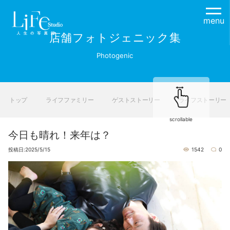
menu
店舗フォトジェニック集
Photogenic
トップ
ライフファミリー
ゲストストーリー
ライフストーリー
scrollable
今日も晴れ！来年は？
投稿日:2025/5/15
1542
0