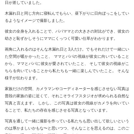
日が差していました。
木漏れ日と同じ方向に寝転んでもらい、昼下がりに日向ぼっこをしてい
るようなイメージで撮影しました。
彼女の全身を入れることで、パパママとの大きさの対比ができ、彼女の
幼さと恥ずかしそうにママにくっつく可愛い仕草がわかります。
画角に入れるのはそんな木漏れ日と3人だけ。でもそれだけで一緒にい
た空間が暖かかったこと、 ママとパパの視線が彼女に向いていること
から、ママとパパに彼女が愛されていたこと、 そして彼女の視線がこ
ちらを向いていることから私たちも一緒に楽しんでいたこと。 そんな
様子が伝わります。
家族だけの空間、カメラマンやコーディネーターを感じさせない写真は
普段の家族の姿に近くて、それこそライフスタジオが求められる自然な
写真と言えます。 しかし、この写真は彼女の視線がカメラを向いてい
ることで、私たちの存在を感じさせる写真となっています。
写真を通して一緒に撮影を作っている私たちも思い出して欲しいという
のは厚かましいかもな〜と思いつつ、そんなことを思えるのは、このご