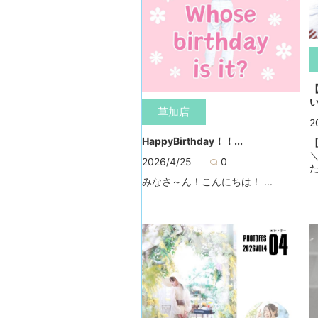
い
草加店
2
HappyBirthday！！...
2026/4/25
0
た
みなさ～ん！こんにちは！ ...