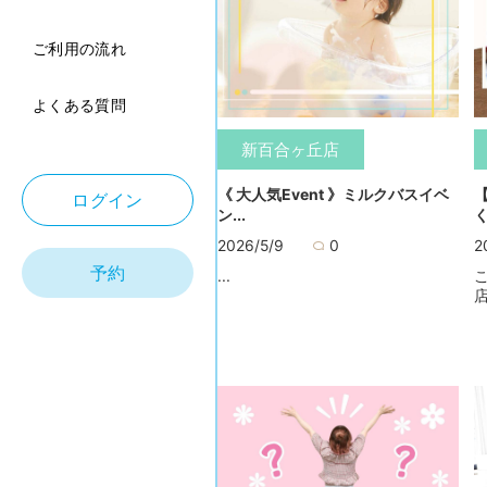
ご利用の流れ
よくある質問
新百合ヶ丘店
《 大人気Event 》ミルクバスイベ
ログイン
ン...
く
2026/5/9
0
2
予約
...
店