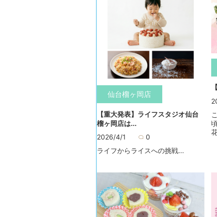
仙台榴ヶ岡店
2
【重大発表】ライフスタジオ仙台
榴ヶ岡店は...
花
2026/4/1
0
ライフからライスへの挑戦...