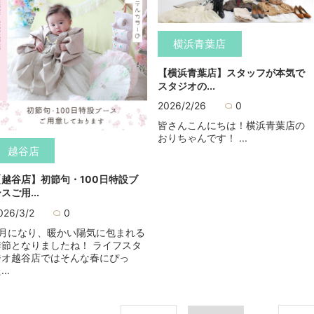
横浜青葉店
【横浜青葉店】スタッフが本気で
スタジオの...
2026/2/26
0
皆さんこんにちは！横浜青葉店の
おりちゃんです！ ...
越谷店
【越谷店】初節句・100日特設ブ
スご用...
026/3/2
0
3月になり、暖かい陽気に包まれる
季節となりましたね！ ライフスタ
ジオ越谷店ではそんな春にぴっ
...