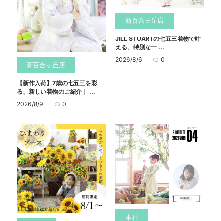
新百合ヶ丘店
JILL STUARTの七五三着物で叶
える、特別な一 ...
2026/8/6
0
新百合ヶ丘店
【新作入荷】7歳の七五三を彩
る、新しい着物のご紹介｜ ...
2026/8/9
0
本社