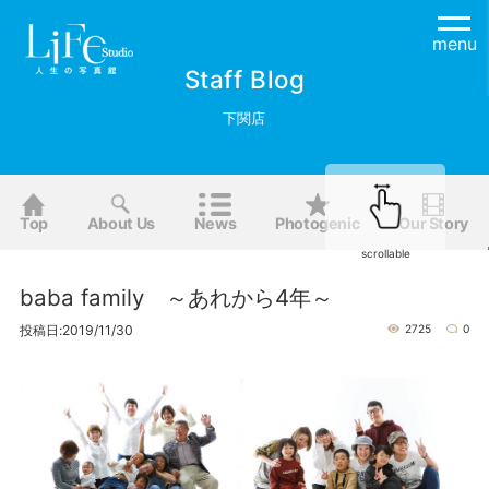
menu
Staff Blog
下関店
Top
About Us
News
Photogenic
Our Story
scrollable
baba family ～あれから4年～
投稿日:2019/11/30
2725
0