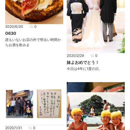
2020/6/30
0
0630
誰もいないお店の外で明るい時間か
らお酒を飲みま
2020/2/29
0
妹よおめでとう！
今日は4年に1度の日。
2020/1/31
0