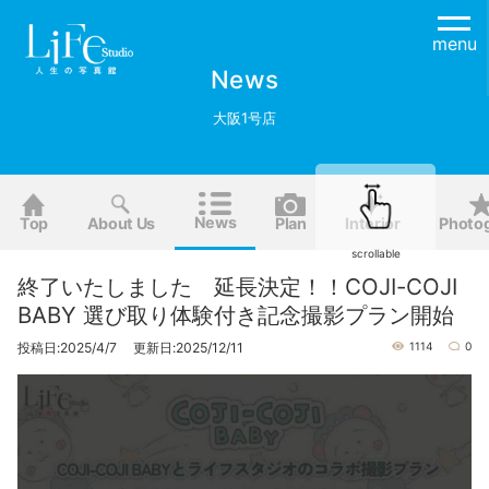
menu
News
大阪1号店
News
Top
About Us
Plan
Interior
Photo
scrollable
終了いたしました 延長決定！！COJI-COJI
BABY 選び取り体験付き記念撮影プラン開始
投稿日:2025/4/7 更新日:2025/12/11
1114
0