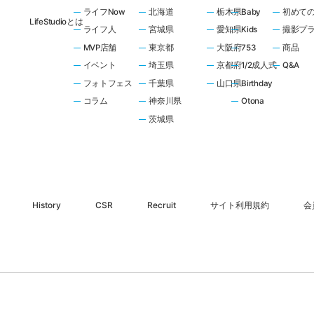
ライフNow
北海道
栃木県
Baby
初めて
LifeStudioとは
ライフ人
宮城県
愛知県
Kids
撮影プ
MVP店舗
東京都
大阪府
753
商品
イベント
埼玉県
京都府
1/2成人式
Q&A
フォトフェス
千葉県
山口県
Birthday
コラム
神奈川県
Otona
茨城県
History
CSR
Recruit
サイト利用規約
会