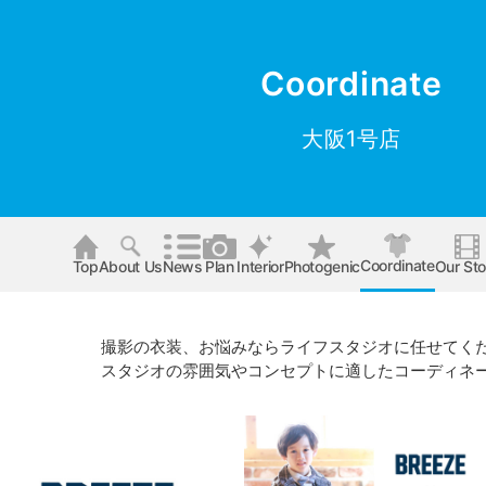
Coordinate
大阪1号店
Coordinate
Top
About Us
News
Plan
Interior
Photogenic
Our Sto
撮影の衣装、お悩みならライフスタジオに任せてく
スタジオの雰囲気やコンセプトに適したコーディネ