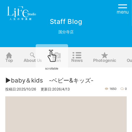
menu
Staff Blog
国分寺店
Top
About Us
Plan
News
Photogenic
Ou
scrollable
▶baby＆kids -ベビー&キッズ-
投稿日:2025/10/26 更新日:2026/4/13
1650
0