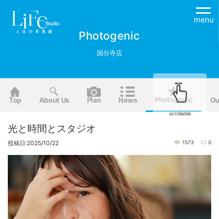
menu
Photogenic
国分寺店
Photogenic
Top
About Us
Plan
News
Ou
scrollable
光と時間とスタジオ
投稿日:2025/10/22
1573
0