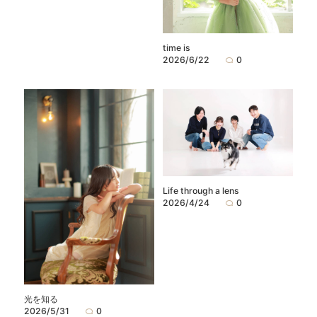
time is
2026/6/22
0
Life through a lens
2026/4/24
0
光を知る
2026/5/31
0