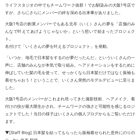
ライフスタジオの中でもチームワーク抜群！でお馴染みの大阪1号店で
すが、さらにさらにメンバーの絆を深める出来事がありました。
大阪1号店の創業メンバーでもある北岑（いく）さんの夢を「店舗のみ
んなで叶えてあげようじゃないか」という想いで始まったプロジェク
ト。
名付けて「いくさんの夢を叶えるプロジェクト」を発動。
「いつか、地毛で日本髪をするのが夢だったんだ」といういくさんの一
声に、店舗のみんなが本気で取り組み。ヘアドネーションをするために
伸ばしていた髪の毛を使って、せっかくなら日本髪だけではなく振袖も
着せちゃおう！ということで、いくさん突然のモデルデビューに至りま
した。
大阪1号店のメンバーがこれまれ培ってきた撮影技術、ヘアメイク、着
付けの技が最大限生かされ、チームワークの強さと可能性を感じるロジ
ェクトでした！当日の様子はいくさんの個人ブログからもご覧いただけ
ます。
▼[Staff Blog] 日本髪を結ってもらったら振袖着せられた意外にのりの