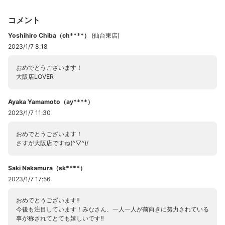
コメント
Yoshihiro Chiba（ch****）
(
仙台東店
)
2023/1/7 8:18
おめでとうございます！
大阪店LOVER
Ayaka Yamamoto（ay****）
2023/1/7 11:30
おめでとうございます！
さすが大阪店ですね(^▽^)/
Saki Nakamura（sk****）
2023/1/7 17:56
おめでとうございます‼
今後も注目しています！みなさん、一人一人が前向きに努力されている
事が称されてとても嬉しいです‼