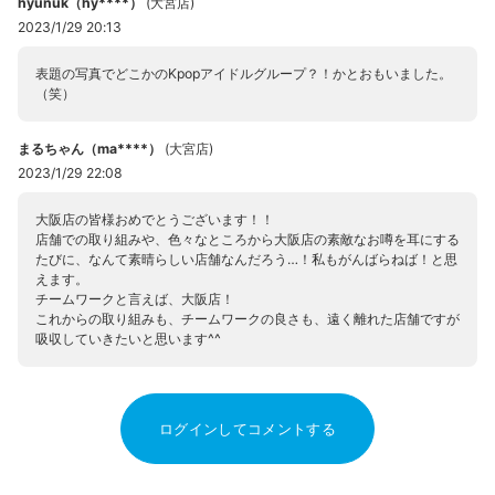
hyunuk（hy****）
(
大宮店
)
2023/1/29 20:13
表題の写真でどこかのKpopアイドルグループ？！かとおもいました。
（笑）
まるちゃん（ma****）
(
大宮店
)
2023/1/29 22:08
大阪店の皆様おめでとうございます！！
店舗での取り組みや、色々なところから大阪店の素敵なお噂を耳にする
たびに、なんて素晴らしい店舗なんだろう…！私もがんばらねば！と思
えます。
チームワークと言えば、大阪店！
これからの取り組みも、チームワークの良さも、遠く離れた店舗ですが
吸収していきたいと思います^^
ログインしてコメントする