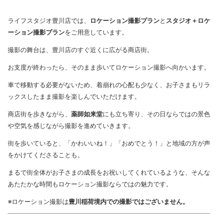
ライフスタジオ豊川店では、
ロケーション撮影プラン
と
スタジオ＋ロケ
ーション撮影プラン
をご用意しています。
撮影の舞台は、豊川店のすぐ近くに広がる商店街。
お支度が終わったら、そのまま歩いてロケーション撮影へ向かいます。
車で移動する必要がないため、着崩れの心配も少なく、お子さまもリラ
ックスしたまま撮影を楽しんでいただけます。
商店街を歩きながら、
薬師如来堂
にも立ち寄り、その日ならではの景色
や空気を感じながら撮影を進めていきます。
街を歩いていると、「かわいいね！」「おめでとう！」と地域の方が声
をかけてくださることも。
まるで街全体がお子さまの成長をお祝いしてくれているような、そんな
あたたかな時間もロケーション撮影ならではの魅力です。
※ロケーション撮影は
豊川稲荷境内での撮影ではございません。