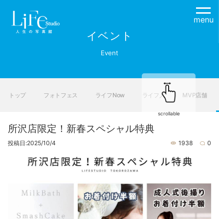
menu
イベント
Event
トップ
フォトフェス
ライフNow
ライフ人
MVP店舗
scrollable
所沢店限定！新春スペシャル特典
投稿日:2025/10/4
1938
0