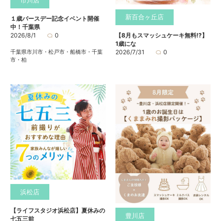
市川店
新百合ヶ丘店
１歳バースデー記念イベント開催
中！千葉県
2026/8/1
0
【8月もスマッシュケーキ無料⁉】
1歳にな
千葉県市川市・松戸市・船橋市・千葉
2026/7/31
0
市・柏
浜松店
【ライフスタジオ浜松店】夏休みの
豊川店
七五三前