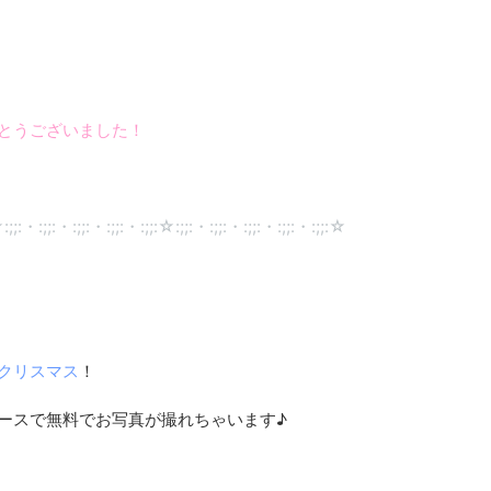
とうございました！
:;;:・:;;:・:;;:・:;;:・:;;:☆:;;:・:;;:・:;;:・:;;:・:;;:☆
クリスマス
！
ースで無料でお写真が撮れちゃいます♪