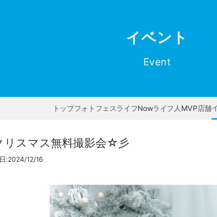
イベント
Event
トップ
フォトフェス
ライフNow
ライフ人
MVP店舗
クリスマス無料撮影会☆彡
:2024/12/16