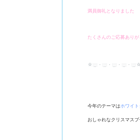
満員御礼となりました
たくさんのご応募ありが
☆:;;:・:;;:・:;;:・:;;:・:;;:☆
今年のテーマは
ホワイト
おしゃれなクリスマスブ