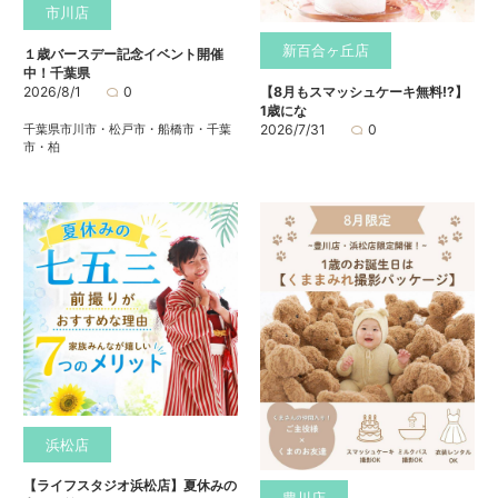
市川店
新百合ヶ丘店
１歳バースデー記念イベント開催
中！千葉県
2026/8/1
0
【8月もスマッシュケーキ無料⁉】
1歳にな
千葉県市川市・松戸市・船橋市・千葉
2026/7/31
0
市・柏
浜松店
【ライフスタジオ浜松店】夏休みの
豊川店