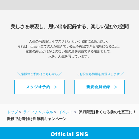
美しさを表現し、思い出を記録する、楽しい遊びの空間
人生の写真館ライフスタジオという名前に込めた想い。
それは、出会う全ての人が生きている証を確認できる場所になること。
家族の絆とかけがえのない愛の形を実感できる場所として、
人を、人生を写しています。
撮影のご予約はこちらから
お役立ち情報をお送りします
スタジオ予約
新規会員登録
トップ
ライフチャンネル
イベント
[5月限定]暑くなる前の七五三に！
撮影でお着付け料無料キャンペーン
Official SNS