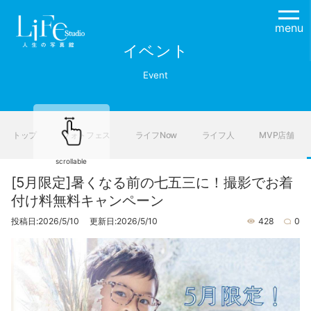
menu
イベント
Event
トップ
フォトフェス
ライフNow
ライフ人
MVP店舗
scrollable
[5月限定]暑くなる前の七五三に！撮影でお着
付け料無料キャンペーン
投稿日:2026/5/10 更新日:2026/5/10
428
0