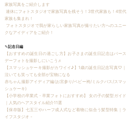
家族写真をご紹介します
連休にフォトスタジオで家族写真を残そう！3世代家族も！4世代
家族も集まれ！
フォトスタジオで我が家らしい家族写真が撮りたい方へのユニー
クなアイディアをご紹介！
✎
記念日編
【おすすめの誕生日の過ごし方】お子さまの誕生日記念はバース
デーフォトを撮影しにいこう♬
【スマッシュケーキ撮影がカワイイ♪】1歳の誕生日記念写真♡｜
泣いても笑っても全部が宝物になる
赤ちゃん撮影アイディア編(お宮参り/ベビー袴/ミルクバス/スマッ
シュケーキ)
【小学校の卒業式・卒業フォトにおすすめ】 女の子の髪型ガイド
｜人気のヘアスタイル紹介11選
【保存版】七五三やハーフ成人式など着物に似合う髪型特集｜ラ
イフスタジオ -