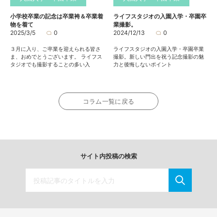
小学校卒業の記念は卒業袴＆卒業着
ライフスタジオの入園入学・卒園卒
物を着て
業撮影。
2025/3/5
0
2024/12/13
0
３月に入り、ご卒業を迎えられる皆さ
ライフスタジオの入園入学・卒園卒業
ま、おめでとうございます。 ライフス
撮影。新しい門出を祝う記念撮影の魅
タジオでも撮影することの多い入
力と後悔しないポイント
コラム一覧に戻る
サイト内投稿の検索