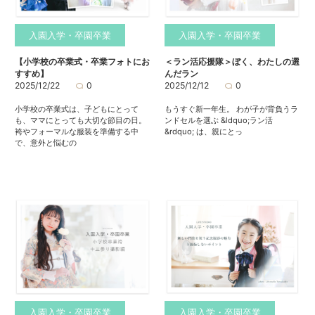
入園入学・卒園卒業
入園入学・卒園卒業
【小学校の卒業式・卒業フォトにお
＜ラン活応援隊＞ぼく、わたしの選
すすめ】
んだラン
2025/12/22
0
2025/12/12
0
小学校の卒業式は、子どもにとって
もうすぐ新一年生。 わが子が背負うラ
も、ママにとっても大切な節目の日。
ンドセルを選ぶ &ldquo;ラン活
袴やフォーマルな服装を準備する中
&rdquo; は、親にとっ
で、意外と悩むの
入園入学・卒園卒業
入園入学・卒園卒業