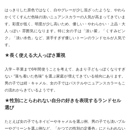
はっきりした原色ではなく、白やグレーが少し混ざったような、やわら
かくてくすんだ色味の淡いニュアンスカラーの人気が高まってきていま
す。彩度が低く、明度が少し高いため、優しい・やわらかい・上品・大
人っぽい 雰囲気になります。特に女の子は「淡い紫」「くすみピン
ク」「淡い水色」など、派手すぎず優しいトーンのランドセルが人気で
す。
★長く使える大人っぽさ重視
入学～卒業まで6年間使うことを考えて、あまり子どもっぽくなりすぎ
ない “落ち着いた色味” を選ぶ家庭が増えてきている傾向にあります。
男の子では紺・キャメル、女の子ではパステルやニュアンスカラーもこ
の流れからきているようです。
★性別にとらわれない自分の好きを表現するランドセル
選び
たとえば女の子でもネイビーやキャメルを選ぶ例、男の子でも淡いブル
ーやグリーンを選ぶ例など、「かつての性別の定番色」にとらわれない