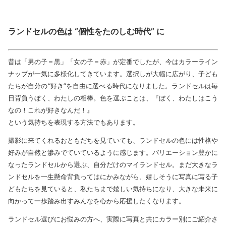
ランドセルの色は “個性をたのしむ時代” に
昔は「男の子＝黒」「女の子＝赤」が定番でしたが、今はカラーライン
ナップが一気に多様化してきています。選択しが大幅に広がり、子ども
たちが自分の“好き”を自由に選べる時代になりました。ランドセルは毎
日背負うぼく、わたしの相棒。色を選ぶことは、『ぼく、わたしはこう
なの！これが好きなんだ！』
という気持ちを表現する方法でもあります。
撮影に来てくれるおともだちを見ていても、ランドセルの色には性格や
好みが自然と滲みでていているように感じます。バリエーション豊かに
なったランドセルから選ぶ、自分だけのマイランドセル。まだ大きなラ
ンドセルを一生懸命背負ってはにかみながら、嬉しそうに写真に写る子
どもたちを見ていると、私たちまで嬉しい気持ちになり、大きな未来に
向かって一歩踏み出すみんなを心から応援したくなります。
ランドセル選びにお悩みの方へ、実際に写真と共にカラー別にご紹介さ