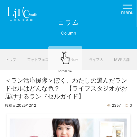
menu
コラム
Column
トップ
フォトフェス
ライフNow
ライフ人
MVP店舗
scrollable
＜ラン活応援隊＞ぼく、わたしの選んだラン
ドセルはどんな色？｜【ライフスタジオがお
届けするランドセルガイド】
投稿日:2025/12/12
2357
0