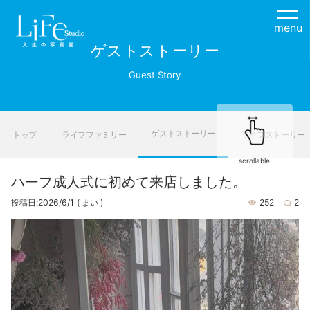
menu
ゲストストーリー
Guest Story
ゲストストーリー
トップ
ライフファミリー
ライフストーリー
scrollable
ハーフ成人式に初めて来店しました。
投稿日:2026/6/1
( まい )
252
2