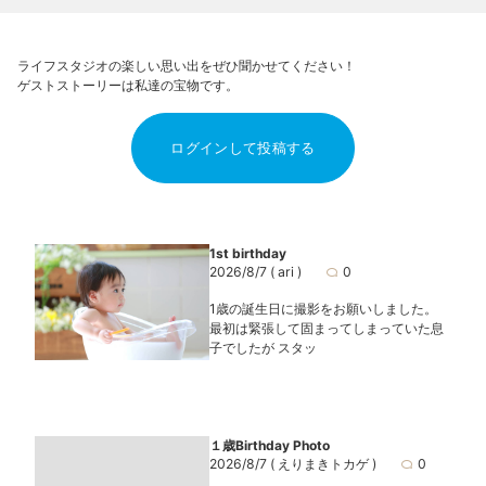
ライフスタジオの楽しい思い出をぜひ聞かせてください！
ゲストストーリーは私達の宝物です。
ログインして投稿する
1st birthday
2026/8/7
( ari )
0
1歳の誕生日に撮影をお願いしました。
最初は緊張して固まってしまっていた息
子でしたが スタッ
１歳Birthday Photo
2026/8/7
( えりまきトカゲ )
0