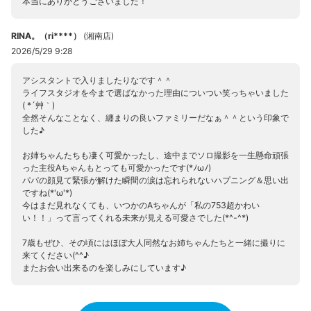
本当にありがとうございました！
RINA。（ri****）
(
湘南店
)
2026/5/29 9:28
アシスタントで入りましたりなです＾＾
ライフスタジオを今まで選ばなかった理由についつい笑っちゃいました
( *´艸｀)
全然そんなことなく、纏まりの良いファミリーだなぁ＾＾という印象で
した♪
お姉ちゃんたちも凄く可愛かったし、途中までソロ撮影を一生懸命頑張
った主役Aちゃんもとっても可愛かったです(*ﾉωﾉ)
パパの顔見て緊張が解けた瞬間の涙は忘れられないハプニング＆思い出
ですね(*'ω'*)
今はまだ見れなくても、いつかのAちゃんが「私の753超かわい
い！！」って言ってくれる未来が見える可愛さでした(*^-^*)
7歳もぜひ、その頃にはほぼ大人同然なお姉ちゃんたちと一緒に撮りに
来てください(^^♪
またお会い出来るのを楽しみにしています♪