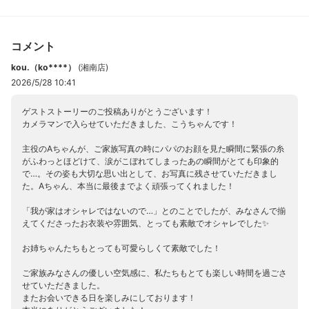
コメント
kou.（ko****）
(
湘南店
)
2026/5/28 10:41
ゲストストーリーのご投稿ありがとうございます！
カメラマンで入らせていただきました、こうちゃんです！
主役のAちゃんが、ご家族写真の時にパパのお顔を見た瞬間に緊張の糸
がふわっとほどけて、涙がこぼれてしまったあの瞬間がとても印象的
で…。その姿も大切な思い出として、お写真に残させていただきまし
た。Aちゃん、本当に最後までよく頑張ってくれました！
「我が家はオシャレではないので…」とのことでしたが、みなさんで揃
えてくださったお衣装や雰囲気、とっても素敵でオシャレでした✨
お姉ちゃんたちもとっても可愛らしくて素敵でした！
ご家族みなさんの優しい空気感に、私たちもとても楽しい時間を過ごさ
せていただきました。
またお会いできる日を楽しみにしております！