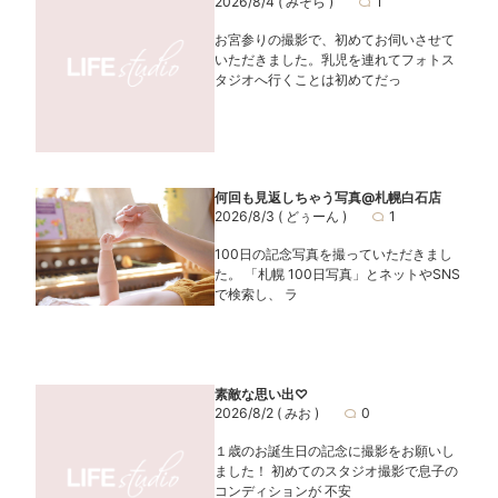
2026/8/4
( みそら )
1
お宮参りの撮影で、初めてお伺いさせて
いただきました。乳児を連れてフォトス
タジオへ行くことは初めてだっ
何回も見返しちゃう写真@札幌白石店
2026/8/3
( どぅーん )
1
100日の記念写真を撮っていただきまし
た。 「札幌 100日写真」とネットやSNS
で検索し、 ラ
素敵な思い出♡
2026/8/2
( みお )
0
１歳のお誕生日の記念に撮影をお願いし
ました！ 初めてのスタジオ撮影で息子の
コンディションが 不安