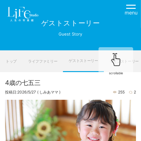
menu
ゲストストーリー
Guest Story
ゲストストーリー
トップ
ライフファミリー
ライフストーリー
scrollable
4歳の七五三
投稿日:2026/5/27
( しみあママ )
255
2