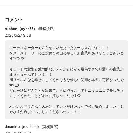
コメント
a-chan（ay****）
(
新横浜店
)
2026/5/27 9:38
コーディネーターで入らせていただいたあーちゃんです～！！
ゲストストーリーのご投稿と沢山の嬉しいお言葉をありがとうございま
す♡♡♡
キュートな髪型と魅力的なボディがとにかく最高すぎて可愛いの言葉が
止まりませんでした！！！
周りのみんなを幸せにしてくれそうな優しい笑顔が本当に可愛かったで
す(;_;)
沢山一緒に遊ぶことが出来て、更に抱っこしてもニッコニコで楽しそう
にしてくれたことが本当に嬉しかったです♡
パパさんママさんも大満足していただけたようで私も安心しました！！
ぜひまた遊びにいらしてくださいね～！！！
Jasmine（mo****）
(
新横浜店
)