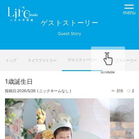
menu
ゲストストーリー
Guest Story
ゲストストーリー
トップ
ライフファミリー
ライフストーリー
scrollable
1歳誕生日
投稿日:2026/5/26
( ニックネームなし )
315
2