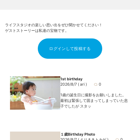
ライフスタジオの楽しい思い出をぜひ聞かせてください！
ゲストストーリーは私達の宝物です。
ログインして投稿する
1st birthday
2026/8/7
( ari )
0
1歳の誕生日に撮影をお願いしました。
最初は緊張して固まってしまっていた息
子でしたが スタッ
１歳Birthday Photo
2026/8/7
( えりまきトカゲ )
0