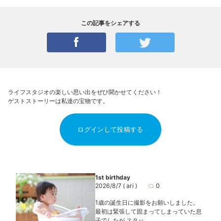
この記事をシェアする
ライフスタジオの楽しい思い出をぜひ聞かせてください！
ゲストストーリーは私達の宝物です。
ログインして投稿する
1st birthday
2026/8/7
( ari )
0
1歳の誕生日に撮影をお願いしました。
最初は緊張して固まってしまっていた息
子でしたが スタッ