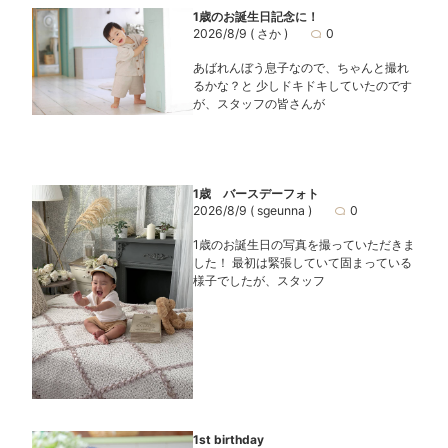
1歳のお誕生日記念に！
2026/8/9
( さか )
0
あばれんぼう息子なので、ちゃんと撮れ
るかな？と 少しドキドキしていたのです
が、スタッフの皆さんが
1歳 バースデーフォト
2026/8/9
( sgeunna )
0
1歳のお誕生日の写真を撮っていただきま
した！ 最初は緊張していて固まっている
様子でしたが、スタッフ
1st birthday