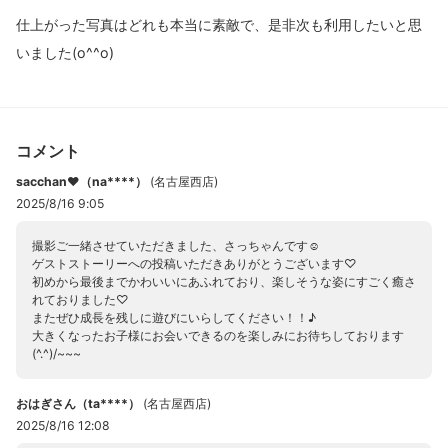
仕上がった写真はどれも本当に素敵で、是非次も利用したいと思
いました(o^^o)
コメント
sacchan♥（na****）
(
名古屋西店
)
2025/8/16 9:05
撮影ご一緒させていただきました、さっちゃんです☺
ゲストストーリーへの投稿いただきありがとうございます♡
初めから最後までかわいいにあふれており、楽しそうな姿にすごく癒さ
れておりました♡
またぜひ成長を残しに遊びにいらしてください！！♪
大きくなったお子様にお会いできるのを楽しみにお待ちしております
(^.^)/~~~
おはぎさん（ta****）
(
名古屋西店
)
2025/8/16 12:08