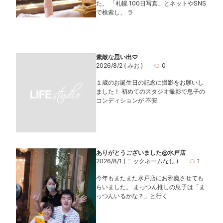
た。 「札幌 100日写真」とネットやSNS
で検索し、 ラ
素敵な思い出♡
2026/8/2
( みお )
0
１歳のお誕生日の記念に撮影をお願いし
ました！ 初めてのスタジオ撮影で息子の
コンディションが 不安
ありがとうございました@水戸店
2026/8/1
( ニックネームなし )
1
今年もまたまた水戸店にお邪魔させても
らいました。 まっつん推しの息子は「ま
っつんいるかな？」と行く