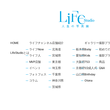
HOME
ライフチャンネル
店舗紹介
ギャラリー
撮影プ
ライフNow
北海道
栃木県
Baby
初めて
LifeStudioとは
ライフ人
宮城県
愛知県
Kids
撮影プ
MVP店舗
東京都
大阪府
753
商品
イベント
埼玉県
京都府
1/2成人式
Q&A
フォトフェス
千葉県
山口県
Birthday
コラム
神奈川県
Otona
茨城県